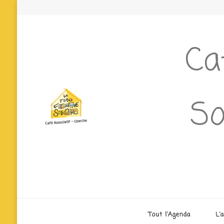
Ca
So
Tout l’Agenda
L’