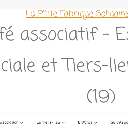
La P'tite Fabrique Solidair
fé associatif – 
ciale et Tiers-l
(19)
association
Le Tiers-lieu
Enfance
Guid’Ass