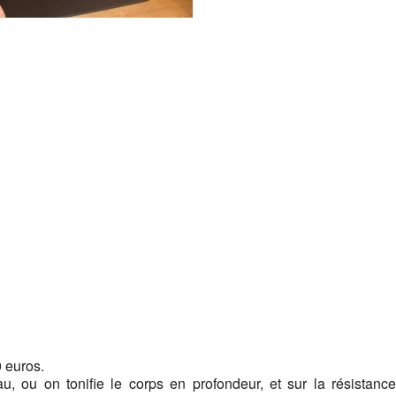
Google
iCalendar
Office 365
0 euros.
, ou on tonifie le corps en profondeur, et sur la résistance