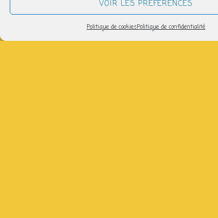
VOIR LES PRÉFÉRENCES
propositions que la dynamique collective viendra
soutenir. Il est d’ailleurs souvent tenu par
les
Politique de cookies
Politique de confidentialité
bénévoles
.
Vous pouvez :
y déguster des boissons locales et
artisanales (bières, cidre et jus de pomme,
boissons chaudes commerce équitable…)
partager des discussions plus ou moins
sérieuses,
nous/vous rencontrer : nouveaux arrivants,
adhérents et enfants
jouer(espace enfants, jeux, dinettes,
mobilier adapté…)
travailler (espace coworking les matins et