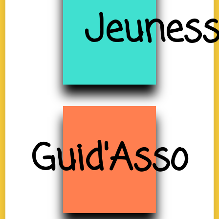
Jeunes
Guid'Asso