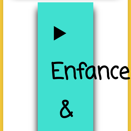
Enfance
&