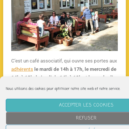
C’est un café associatif, qui ouvre ses portes aux
adhérents
le mardi de 14h à 17h, le mercredi de
14h à 18h, le jeudi de 14h à 19h et le vendredi
de 14h à 17h.
Nous utilisons des cookies pour optimiser notre site web et notre service.
C’est un lieu de convivialité et de rencontre, à la
ACCEPTER LES COOKIES
disposition de ses adhérent.e.s : il vit des idées
et envies des personnes qui le fréquentent et
REFUSER
l’animent ! chacun.e peut s’y impliquer, y faire des