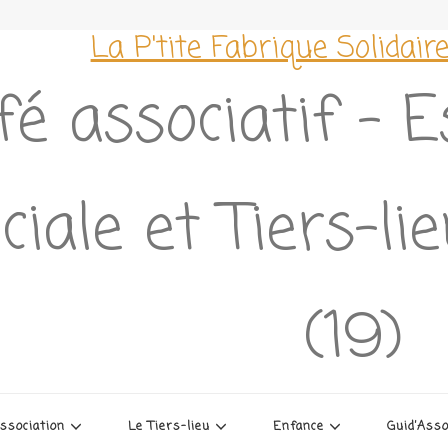
La P'tite Fabrique Solidair
fé associatif – 
ciale et Tiers-l
(19)
association
Le Tiers-lieu
Enfance
Guid’Ass