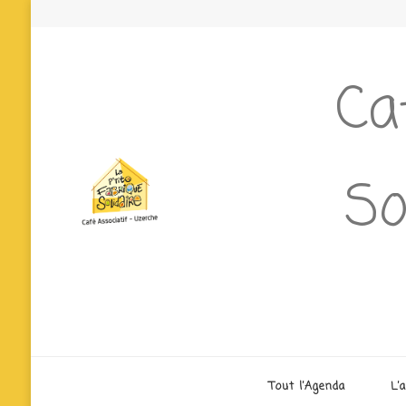
Ca
So
Tout l’Agenda
L’