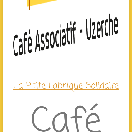
La P'tite Fabrique Solidaire
Café