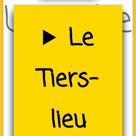
Uzerche
Le
(19)
Tiers-
lieu