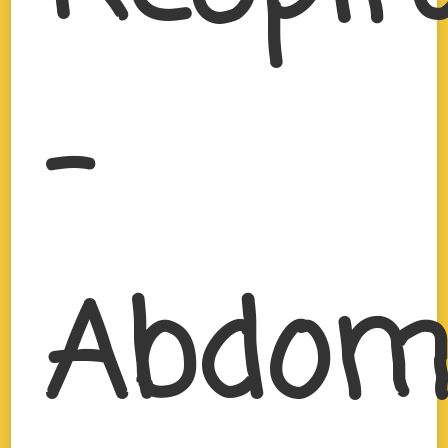
–
Abdom