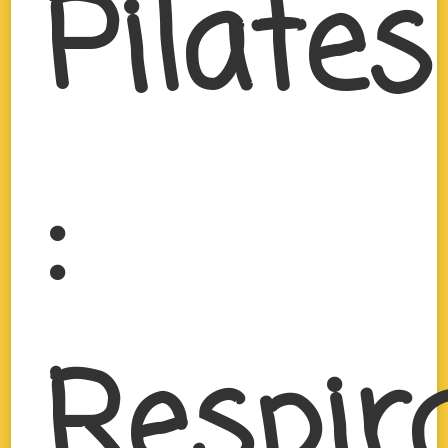
Pilates
:
Respir