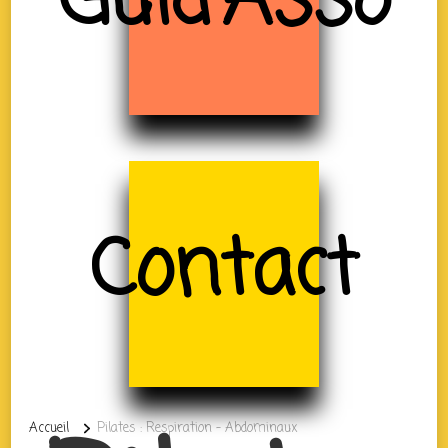
Guid'Asso
Contact
Accueil
Pilates : Respiration – Abdominaux