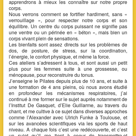
apprendrons à mieux les connaître sur notre propre
corps.
Nous verrons comment se fortifier hardiment, sans «
verrouillage », pour respecter notre corps et son
équilibre. Un centre du corps puissant ne signifie pas
une ventre ou un périnée en « béton », mais bien un
corps vivant plein de sensations.
Les bienfaits sont assez directs sur les problèmes de
dos, de posture, de stress, sur la coordination,
l’énergie, le confort physique, et même la force.
Ces ateliers s’adressent à tous, et sont aussi un petit
plus pour les femmes suite à une grossesse, ou
ménopause, pour reconstruire du tonus.
J’enseigne le Pilates depuis plus de 10 ans, et suite à
une formation de 4 ans pleins, où nous avons étudié
en profondeur les mécanismes respiratoires, j’ai
continué à me former sur le sujet auprès notamment de
l’Institut De Gasquet, d’Elie Guillarme, au travers du
chant, et me cultive à ce sujet dans diverses approches
comme l’Alexander avec Ulrich Funke à Toulouse, et
sur les avancées scientifiques via les sports de haut
niveau. A chaque fois c’est une redécouverte, et c’est
un sujet qu’il me tient à coeur de transmettre,et