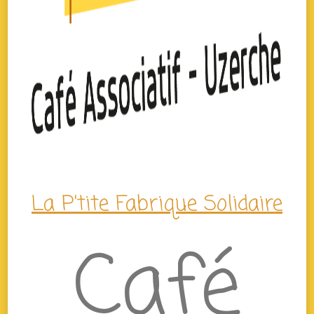
La P'tite Fabrique Solidaire
Café