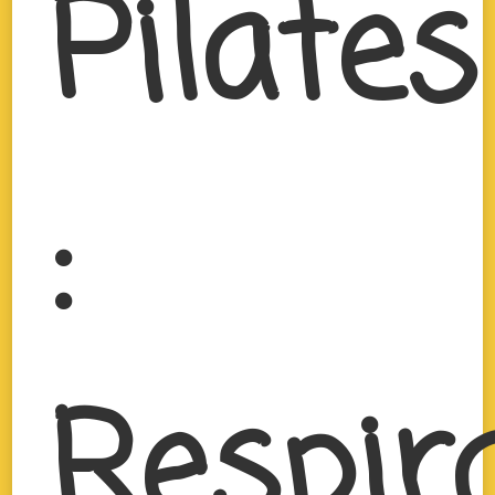
Pilates
:
Respir