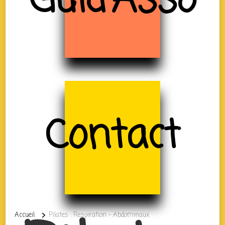
Guid'Asso
Contact
Accueil
Pilates : Respiration – Abdominaux