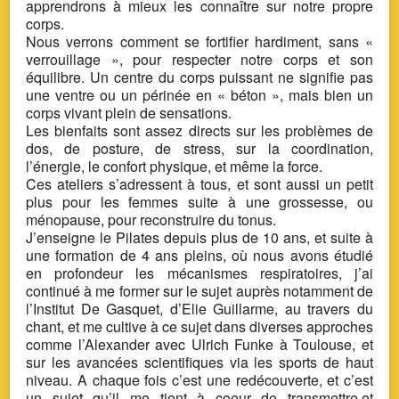
apprendrons à mieux les connaître sur notre propre
corps.
Nous verrons comment se fortifier hardiment, sans «
verrouillage », pour respecter notre corps et son
équilibre. Un centre du corps puissant ne signifie pas
une ventre ou un périnée en « béton », mais bien un
corps vivant plein de sensations.
Les bienfaits sont assez directs sur les problèmes de
dos, de posture, de stress, sur la coordination,
l’énergie, le confort physique, et même la force.
Ces ateliers s’adressent à tous, et sont aussi un petit
plus pour les femmes suite à une grossesse, ou
ménopause, pour reconstruire du tonus.
J’enseigne le Pilates depuis plus de 10 ans, et suite à
une formation de 4 ans pleins, où nous avons étudié
en profondeur les mécanismes respiratoires, j’ai
continué à me former sur le sujet auprès notamment de
l’Institut De Gasquet, d’Elie Guillarme, au travers du
chant, et me cultive à ce sujet dans diverses approches
comme l’Alexander avec Ulrich Funke à Toulouse, et
sur les avancées scientifiques via les sports de haut
niveau. A chaque fois c’est une redécouverte, et c’est
un sujet qu’il me tient à coeur de transmettre,et