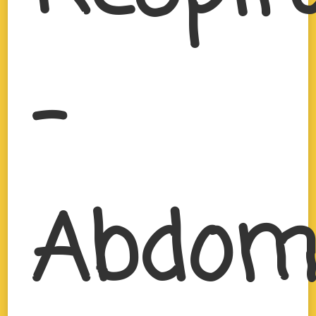
–
Abdom