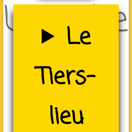
Uzerche
Le
(19)
Tiers-
lieu