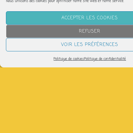
Nous utilisons des cookies pour optimiser notre site web et notre service.
Partager
ACCEPTER LES COOKIES
REFUSER
VOIR LES PRÉFÉRENCES
NOUS SUIVRE
Politique de cookies
Politique de confidentialité
LETTRE D’INFORMATION
Pour recevoir les infos de la P'tite Fabrique :