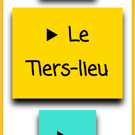
Uzerche
Le
(19)
Tiers-lieu