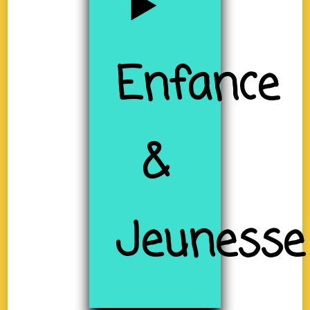
Enfance
&
Jeunesse