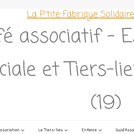
La P'tite Fabrique Solidaire
é associatif – 
ciale et Tiers-l
(19)
association
Le Tiers-lieu
Enfance
Guid’Ass