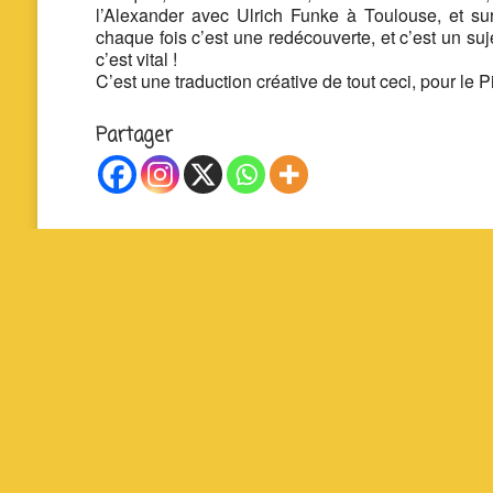
l’Alexander avec Ulrich Funke à Toulouse, et sur
chaque fois c’est une redécouverte, et c’est un suje
c’est vital !
C’est une traduction créative de tout ceci, pour le 
Partager
La P’tite Fabrique Solidaire – Cour Jean Jaurès 
19140 Uzerche – 07 83 93 71 48 – contact@lapti