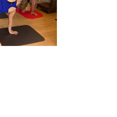
Google
iCalendar
Office 365