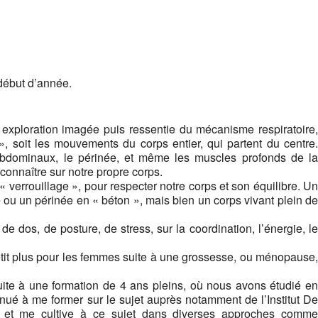
début d’année.
 exploration imagée puis ressentie du mécanisme respiratoire,
», soit les mouvements du corps entier, qui partent du centre.
s abdominaux, le périnée, et même les muscles profonds de la
onnaître sur notre propre corps.
 verrouillage », pour respecter notre corps et son équilibre. Un
e ou un périnée en « béton », mais bien un corps vivant plein de
de dos, de posture, de stress, sur la coordination, l’énergie, le
petit plus pour les femmes suite à une grossesse, ou ménopause,
uite à une formation de 4 ans pleins, où nous avons étudié en
inué à me former sur le sujet auprès notamment de l’Institut De
t, et me cultive à ce sujet dans diverses approches comme