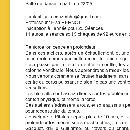
Salle de danse,
à partir du 23/09
Contact : pilatesuzerche@gmail.com
Professeur : Elsa PERNOT
Inscription à l’année pour 25 Séances
11 euros la séance soit 3 chèques de 92 euros en 
Renforce ton centre en profondeur !
Dans ces ateliers, après un échauffement, et une
nous renforcerons particulièrement le « centrage 
Cela passe par la relation entre le souffle, le
colonne vertébrale. Nous apprendrons à mieux les c
Nous verrons comment se fortifier hardiment, sans «
centre du corps puissant ne signifie pas une ventr
sensations.
Les bienfaits sont assez directs sur les problèmes 
confort physique, et même la force.
Ces ateliers s’adressent à tous, et sont aussi un 
pour reconstruire du tonus.
J’enseigne le Pilates depuis plus de 10 ans, et s
profondeur les mécanismes respiratoires, j’ai cont
Gasquet, d’Elie Guillarme, au travers du chan