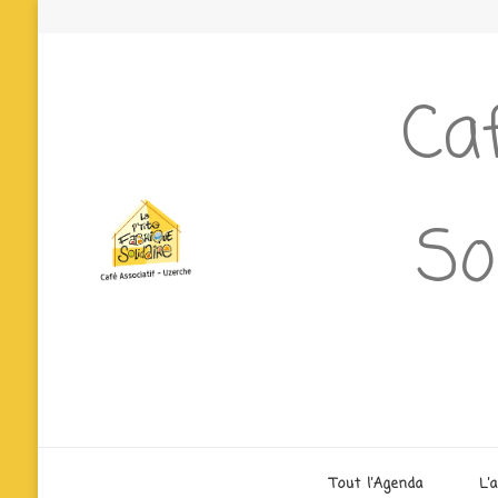
Caf
So
Tout l’Agenda
L’