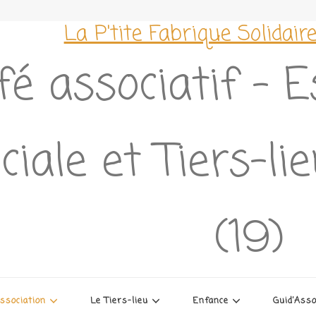
La P'tite Fabrique Solidair
fé associatif – 
ciale et Tiers-l
(19)
association
Le Tiers-lieu
Enfance
Guid’Ass