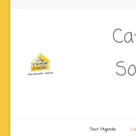
Ca
So
Tout l’Agenda
L’