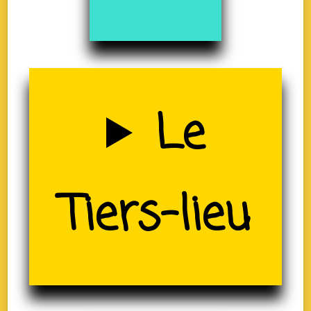
Uzerche
Le
(19)
Tiers-lieu