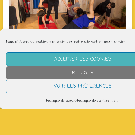
Nous utilisons des cookies pour optimiser notre site web et notre service.
ACCEPTER LES COOKIES
QUAND
REFUSER
jeudi 23 juillet
VOIR LES PRÉFÉRENCES
12h45 > 13h45
Politique de cookies
Politique de confidentialité
AJOUTER AU CALENDRIER
Télécharger ICS
Calendrier Google
Salle de danse