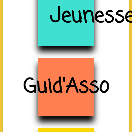
Jeuness
Guid'Asso