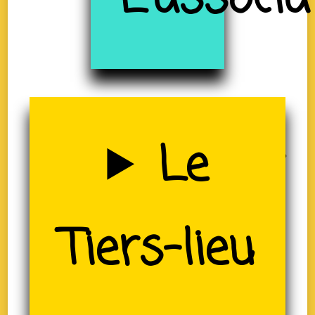
à
Uzerche
Le
(19)
Tiers-lieu