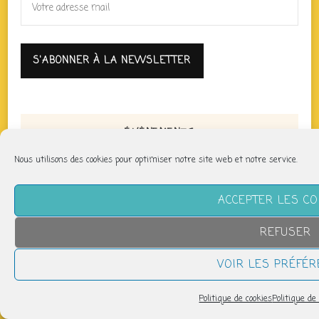
ÉVÈNEMENTS
Nous utilisons des cookies pour optimiser notre site web et notre service.
Fanfare : Funfart
dimanche 9 août
ACCEPTER LES C
17h30 > 19h30
REFUSER
Pilates : Respiration - Abdominaux
VOIR LES PRÉFÉ
mardi 11 août
14h00 > 15h00
Politique de cookies
Politique de 