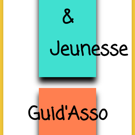
&
Jeunesse
Guid'Asso