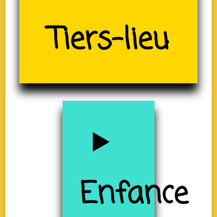
Tiers-lieu
(19)
Enfance