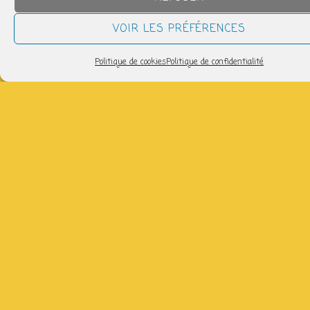
QUAND
VOIR LES PRÉFÉRENCES
mardi 2 décembre
Politique de cookies
Politique de confidentialité
14h30 > 17h00
AJOUTER AU CALENDRIER
Télécharger ICS
Calendrier Google
Venez réparer, broder, tricoter avec Claire : 06 86 57 17
51 (gratuit)
Partager