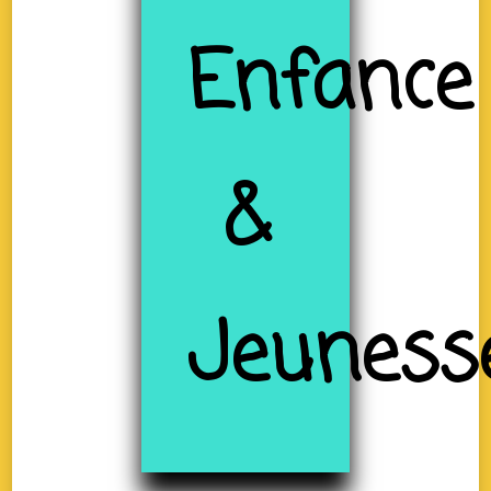
Enfance
&
Jeuness