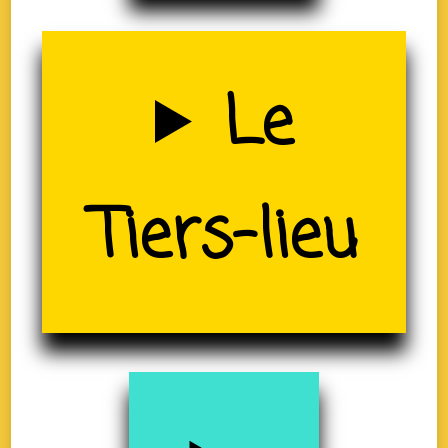
Uzerche
Le
Tiers-lieu
(19)