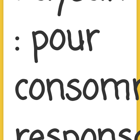
: pour
consom