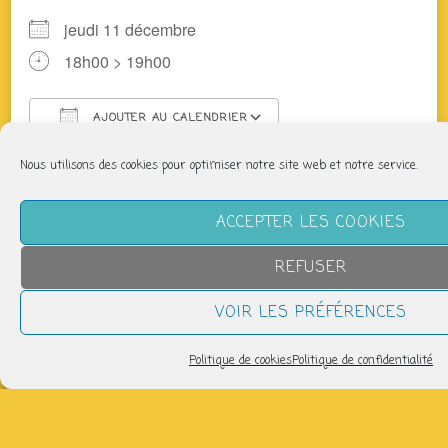
jeudi 11 décembre
18h00 > 19h00
AJOUTER AU CALENDRIER
Télécharger ICS
Calendrier Google
Nous utilisons des cookies pour optimiser notre site web et notre service.
Des producteurs du coin vous proposent légumes,
fromages, pain, viande, tisanes, bières… Après
ACCEPTER LES COOKIES
adhésion faites vos commandes sur cagette.net
(inscription gratuite)
REFUSER
+ d’infos : panier@laptitefabriquesolidaire.org
VOIR LES PRÉFÉRENCES
Partager
Politique de cookies
Politique de confidentialité