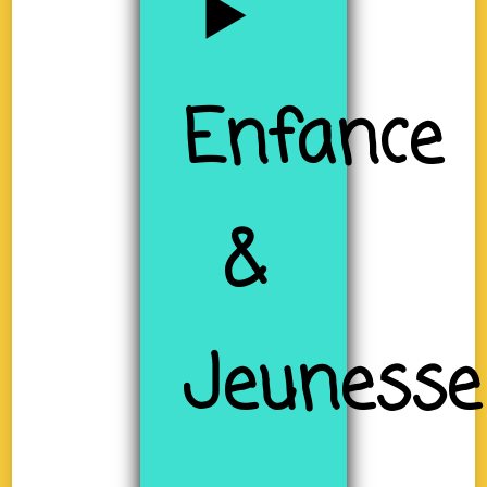
Enfance
&
Jeunesse