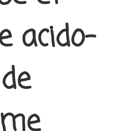
re acido-
 de
isme