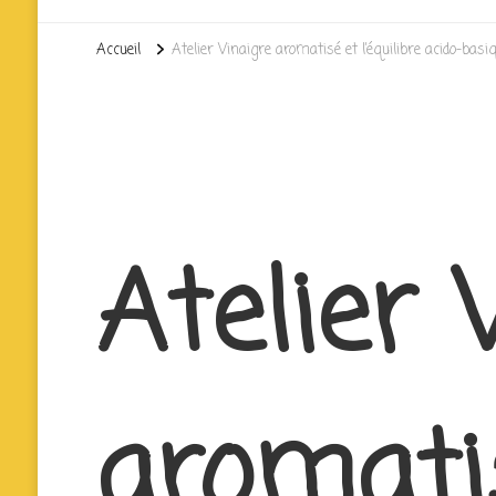
Accueil
Atelier Vinaigre aromatisé et l’équilibre acido-basi
Atelier 
aromati