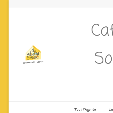
Caf
So
Tout l’Agenda
L’