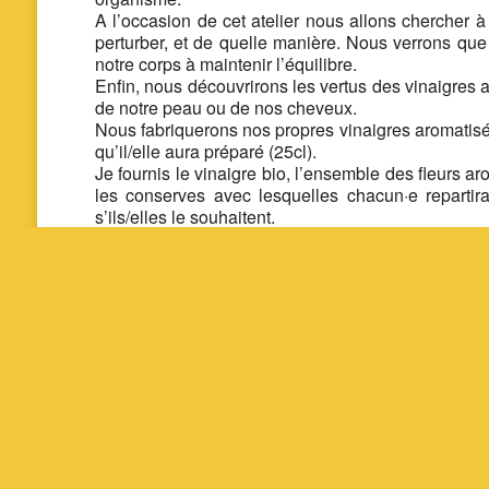
A l’occasion de cet atelier nous allons chercher à
perturber, et de quelle manière. Nous verrons que
notre corps à maintenir l’équilibre.
Enfin, nous découvrirons les vertus des vinaigres a
de notre peau ou de nos cheveux.
Nous fabriquerons nos propres vinaigres aromatisés
qu’il/elle aura préparé (25cl).
Je fournis le vinaigre bio, l’ensemble des fleurs a
les conserves avec lesquelles chacun·e repartir
s’ils/elles le souhaitent.
Si vous le pouvez, apportez un bocal de 25cL
Vinaigre et plantes fournis (prix libre)
Partager