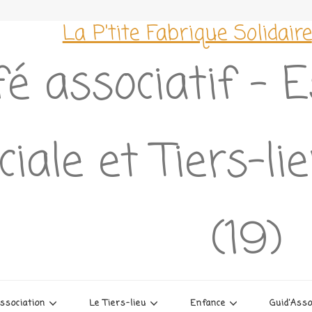
La P'tite Fabrique Solidaire
é associatif – 
ciale et Tiers-l
(19)
association
Le Tiers-lieu
Enfance
Guid’Ass