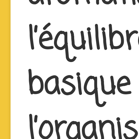
l’équilib
basique
l’organ