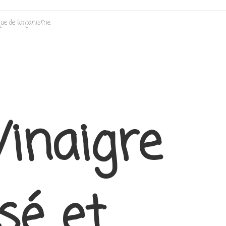
que de l’organisme
Vinaigre
sé et