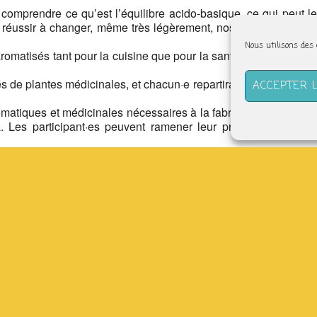
 comprendre ce qu’est l’équilibre acido-basique, ce qui peut le
 réussir à changer, même très légèrement, nos habitudes, aide
Nous utilisons des
romatisés tant pour la cuisine que pour la santé de notre corps,
 de plantes médicinales, et chacun·e repartira avec le vinaigre
ACCEPTER 
romatiques et médicinales nécessaires à la fabrication, ainsi que
a. Les participant·es peuvent ramener leur propres conserves