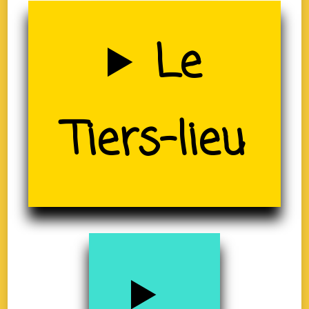
Uzerche
Le
(19)
Tiers-lieu