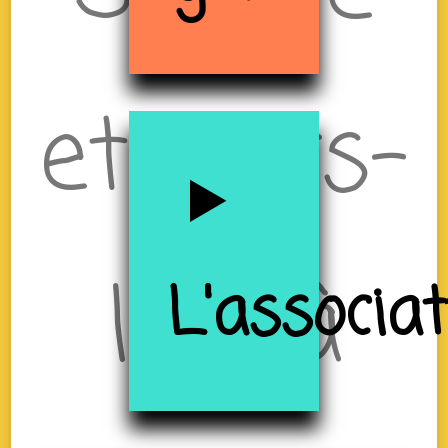
et Tiers-
lieu à
L'associa