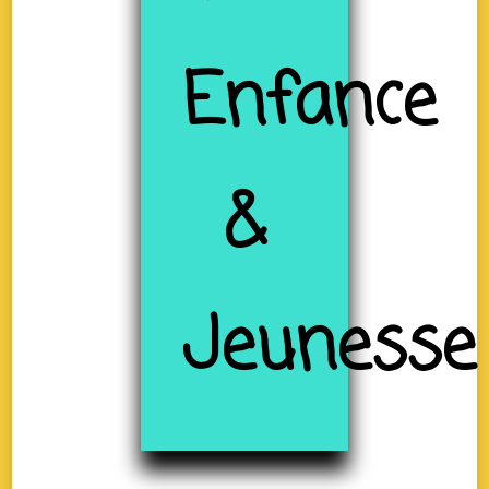
Enfance
&
Jeunesse