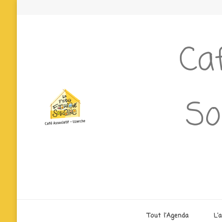
Caf
So
Tout l’Agenda
L’