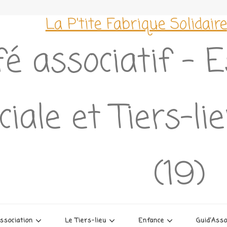
La P'tite Fabrique Solidaire
é associatif – 
ciale et Tiers-l
(19)
association
Le Tiers-lieu
Enfance
Guid’Ass