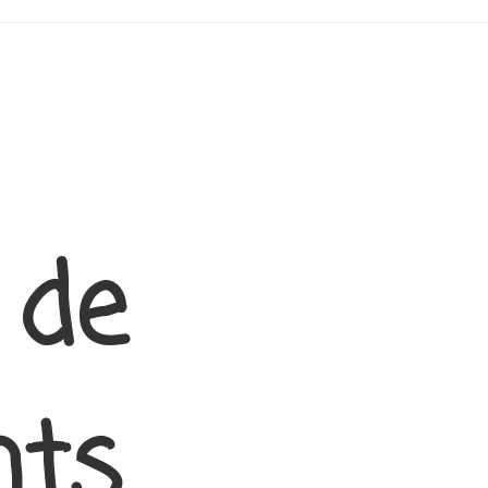
 de
nts