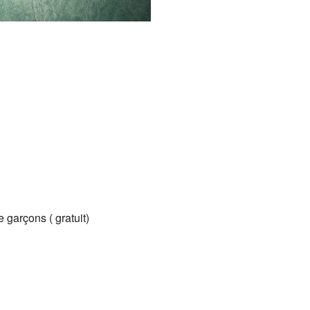
Google
iCalendar
Office 365
 garçons ( gratuit)