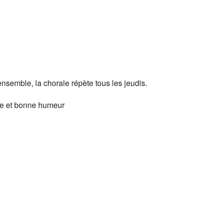
Google
iCalendar
Office 365
ensemble, la chorale répète tous les jeudis.
oie et bonne humeur