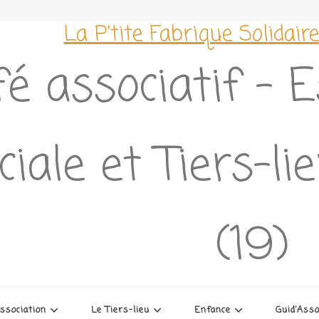
La P'tite Fabrique Solidaire
é associatif – 
ciale et Tiers-l
(19)
association
Le Tiers-lieu
Enfance
Guid’Ass