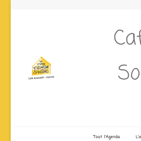
Caf
So
Tout l’Agenda
L’