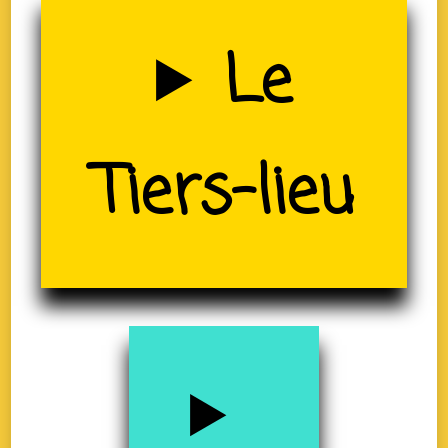
Uzerche
Le
Tiers-lieu
(19)