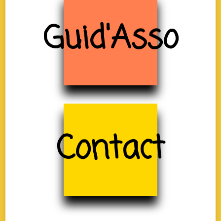
Guid'Asso
Contact