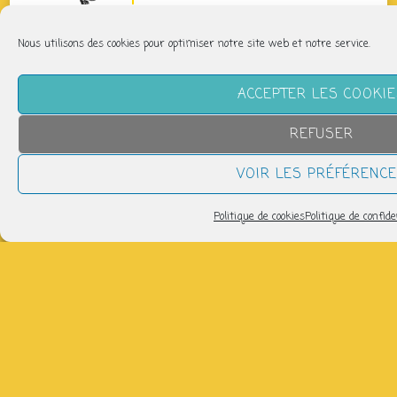
Pilates : Respiration - Abdominaux
Nous utilisons des cookies pour optimiser notre site web et notre service.
mardi 11 août
14h00 > 15h00
ACCEPTER LES COOKI
Pilates Basique
REFUSER
jeudi 13 août
11h40 > 12h40
VOIR LES PRÉFÉRENC
Politique de cookies
Politique de confide
tous les évènements
CLIQUEZ SUR UN JOUR POUR SAVOIR CE QUI
S’Y PASSERA