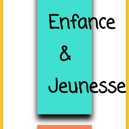
Enfance
&
Jeunesse