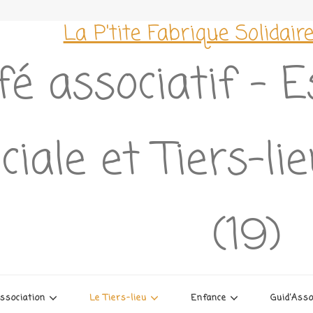
La P'tite Fabrique Solidair
fé associatif – 
ciale et Tiers-l
(19)
association
Le Tiers-lieu
Enfance
Guid’Ass