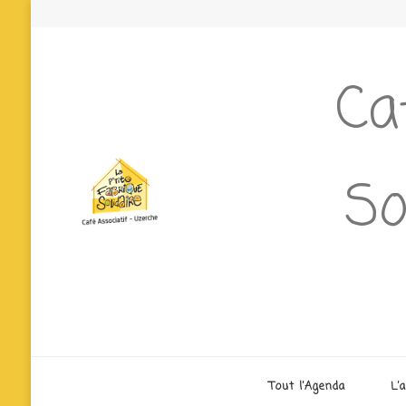
Ca
So
Tout l’Agenda
L’