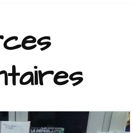
rces
taires