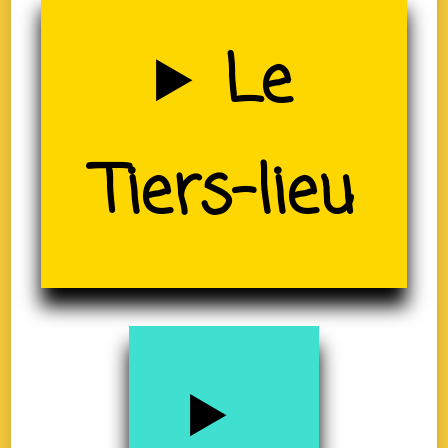
Uzerche
Le
Tiers-lieu
(19)