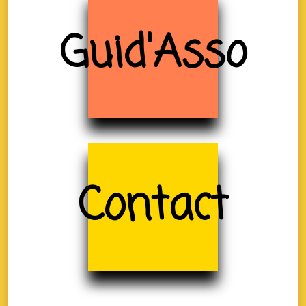
Guid'Asso
Contact