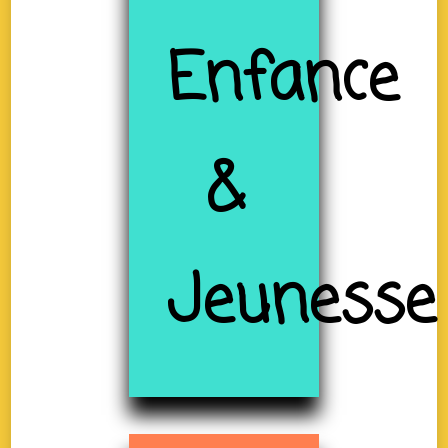
Enfance
&
Jeunesse