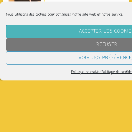
Pilates Basique
Nous utilisons des cookies pour optimiser notre site web et notre service.
jeudi 13 août
11h40 > 12h40
ACCEPTER LES COOKI
Pilates Basique Intense
REFUSER
jeudi 13 août
12h45 > 13h45
VOIR LES PRÉFÉRENC
Politique de cookies
Politique de confide
tous les évènements
CLIQUEZ SUR UN JOUR POUR SAVOIR CE QUI
S’Y PASSERA