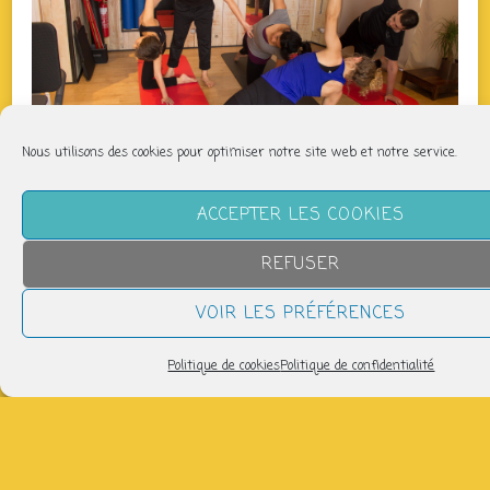
Nous utilisons des cookies pour optimiser notre site web et notre service.
ACCEPTER LES COOKIES
QUAND
REFUSER
jeudi 1 janvier
VOIR LES PRÉFÉRENCES
12h45 > 13h45
Politique de cookies
Politique de confidentialité
AJOUTER AU CALENDRIER
Télécharger ICS
Calendrier Google
Salle de danse