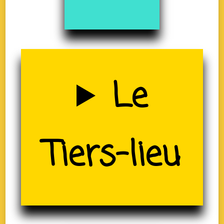
Uzerche
Le
(19)
Tiers-lieu