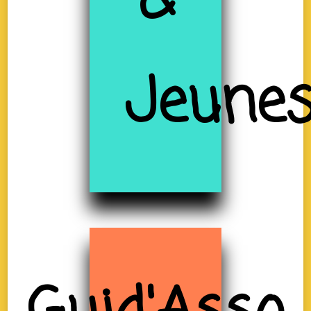
&
Jeune