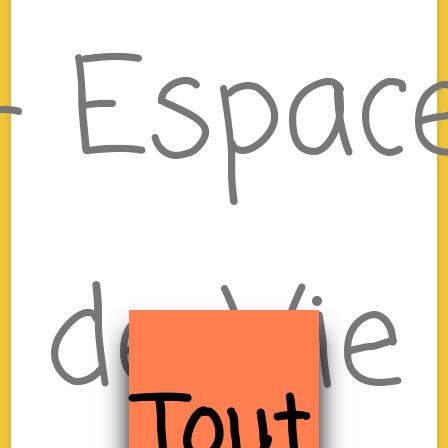
– Espac
de Vie
Tout