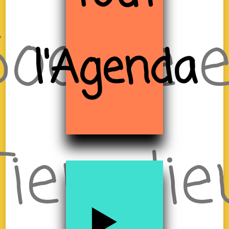
ociale 
l'Agenda
Tiers-lie