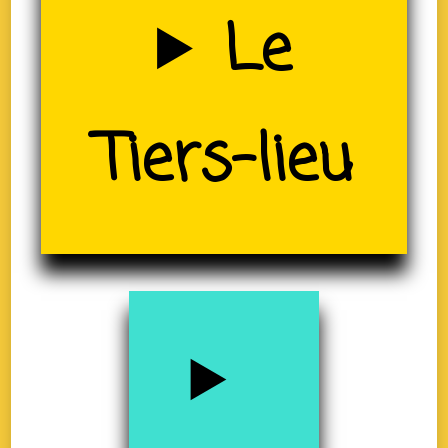
Uzerche
Le
(19)
Tiers-lieu