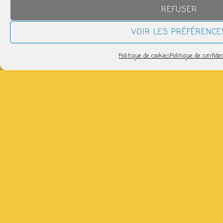
11h40 > 12h40
REFUSER
VOIR LES PRÉFÉRENCE
Pilates Basique Intense
jeudi 13 août
Politique de cookies
Politique de confiden
12h45 > 13h45
tous les évènements
CLIQUEZ SUR UN JOUR POUR SAVOIR CE QUI
S’Y PASSERA
L
M
M
J
V
S
D