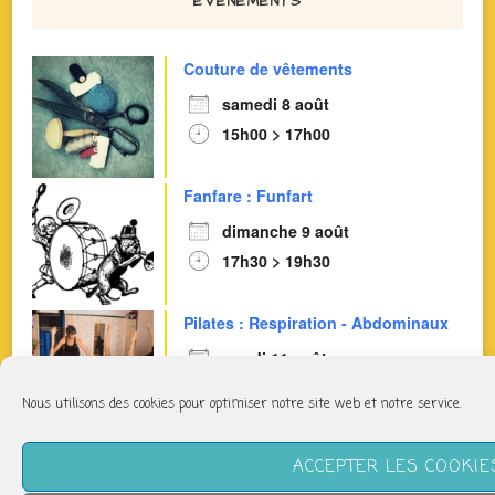
ÉVÈNEMENTS
Couture de vêtements
samedi 8 août
15h00 > 17h00
Fanfare : Funfart
dimanche 9 août
17h30 > 19h30
Pilates : Respiration - Abdominaux
mardi 11 août
14h00 > 15h00
Nous utilisons des cookies pour optimiser notre site web et notre service.
Pilates Basique
ACCEPTER LES COOKIE
jeudi 13 août