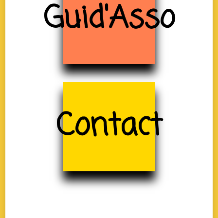
Guid'Asso
Contact