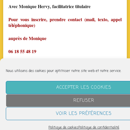
Avec Monique Hervy, facilitatrice titulaire
Pour vous inscrire, prendre contact (mail, texto, appel
téléphonique)
auprès de Monique
06 18 55 48 19
mail :
parcheminfaisant@gmail.com
Nous utilisons des cookies pour optimiser notre site web et notre service.
page fb : Biodanza Limoges Par Chemin Faisant
ACCEPTER LES COOKIES
https://www.facebook.com/BIODANZALIM87
REFUSER
Chaque lundi à partir de 19h30 – Salle Jean Jaurès. –
Prix dégressif, si vous prenez plusieurs séances. La
VOIR LES PRÉFÉRENCES
première séance est à tarif réduit !
Politique de cookies
Politique de confidentialité
Partager