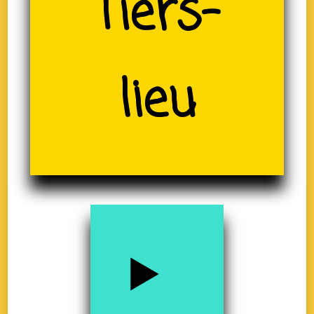
(19)
Tiers-
lieu