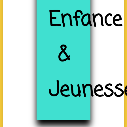
Enfance
&
Jeuness