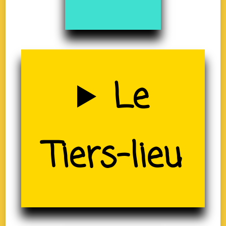
Uzerche
Le
(19)
Tiers-lieu