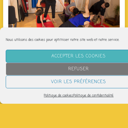
Nous utilisons des cookies pour optimiser notre site web et notre service.
ACCEPTER LES COOKIES
QUAND
REFUSER
jeudi 22 janvier
VOIR LES PRÉFÉRENCES
12h45 > 13h45
Politique de cookies
Politique de confidentialité
AJOUTER AU CALENDRIER
Télécharger ICS
Calendrier Google
Salle de danse