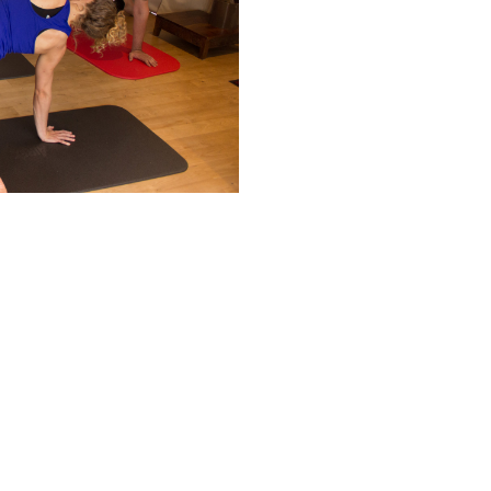
Google
iCalendar
Office 365