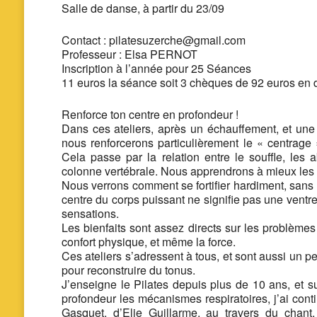
Salle de danse,
à partir du 23/09
Contact : pilatesuzerche@gmail.com
Professeur : Elsa PERNOT
Inscription à l’année pour 25 Séances
11 euros la séance soit 3 chèques de 92 euros en 
Renforce ton centre en profondeur !
Dans ces ateliers, après un échauffement, et une
nous renforcerons particulièrement le « centrage 
Cela passe par la relation entre le souffle, le
colonne vertébrale. Nous apprendrons à mieux les c
Nous verrons comment se fortifier hardiment, sans «
centre du corps puissant ne signifie pas une ventr
sensations.
Les bienfaits sont assez directs sur les problèmes 
confort physique, et même la force.
Ces ateliers s’adressent à tous, et sont aussi un 
pour reconstruire du tonus.
J’enseigne le Pilates depuis plus de 10 ans, et s
profondeur les mécanismes respiratoires, j’ai cont
Gasquet, d’Elie Guillarme, au travers du chan