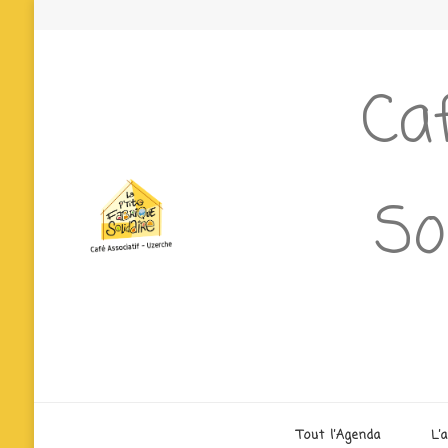
Caf
So
Tout l’Agenda
L’