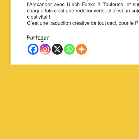
l’Alexander avec Ulrich Funke à Toulouse, et sur
chaque fois c’est une redécouverte, et c’est un suje
c’est vital !
C’est une traduction créative de tout ceci, pour le 
Partager
La P’tite Fabrique Solidaire – Cour Jean Jaurès 
19140 Uzerche – 07 83 93 71 48 – contact@lapti