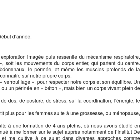
début d’année.
 exploration imagée puis ressentie du mécanisme respiratoire,
», soit les mouvements du corps entier, qui partent du centre.
s abdominaux, le périnée, et même les muscles profonds de la
onnaître sur notre propre corps.
 verrouillage », pour respecter notre corps et son équilibre. Un
e ou un périnée en « béton », mais bien un corps vivant plein de
de dos, de posture, de stress, sur la coordination, l’énergie, le
petit plus pour les femmes suite à une grossesse, ou ménopause,
uite à une formation de 4 ans pleins, où nous avons étudié en
inué à me former sur le sujet auprès notamment de l’Institut De
t, et me cultive à ce sujet dans diverses approches comme