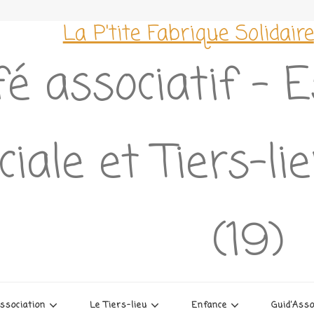
La P'tite Fabrique Solidaire
é associatif – 
ciale et Tiers-l
(19)
association
Le Tiers-lieu
Enfance
Guid’Ass