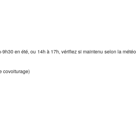
Google
iCalendar
Office 365
-9h30 en été, ou 14h à 17h, vérifiez si maintenu selon la météo
de covoiturage)