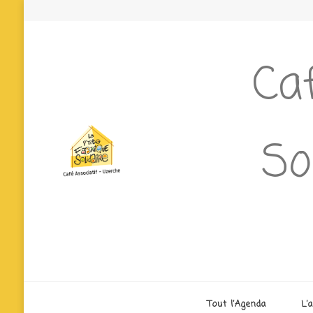
Caf
So
Tout l’Agenda
L’