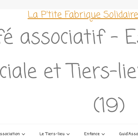
La P'tite Fabrique Solidaire
é associatif – 
ciale et Tiers-l
(19)
association
Le Tiers-lieu
Enfance
Guid’Ass