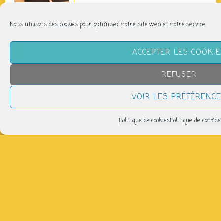
Pilates Basique
Nous utilisons des cookies pour optimiser notre site web et notre service.
jeudi 13 août
11h40 > 12h40
ACCEPTER LES COOKI
Pilates Basique Intense
REFUSER
jeudi 13 août
12h45 > 13h45
VOIR LES PRÉFÉRENC
Politique de cookies
Politique de confide
tous les évènements
CLIQUEZ SUR UN JOUR POUR SAVOIR CE QUI
S’Y PASSERA