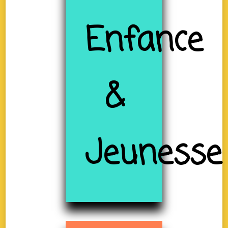
Enfance
&
Jeunesse