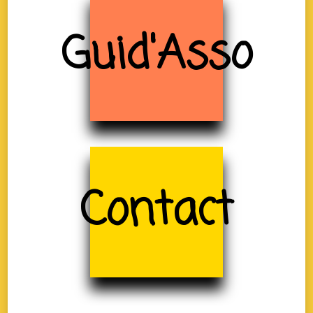
Guid'Asso
Contact