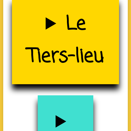
Uzerche
Le
Tiers-lieu
(19)