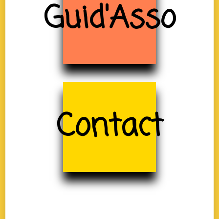
Guid'Asso
Contact