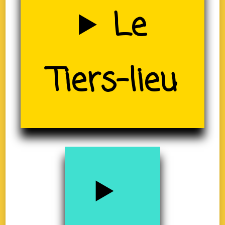
Uzerche
Le
(19)
Tiers-lieu