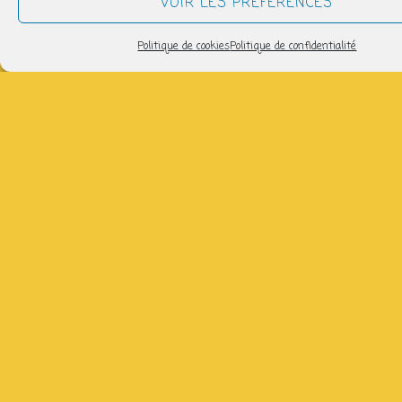
VOIR LES PRÉFÉRENCES
samedi 24 janvier
Politique de cookies
Politique de confidentialité
15h00 > 17h00
AJOUTER AU CALENDRIER
Télécharger ICS
Calendrier Google
avec Bukurije, semaines paires, salle 3 du Lycée de
garçons ( gratuit)
Partager
NOUS SUIVRE