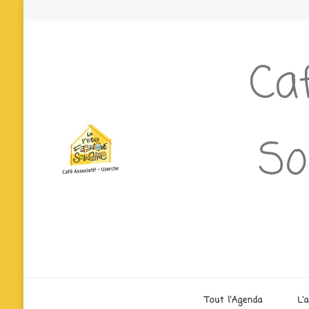
Caf
So
Tout l’Agenda
L’