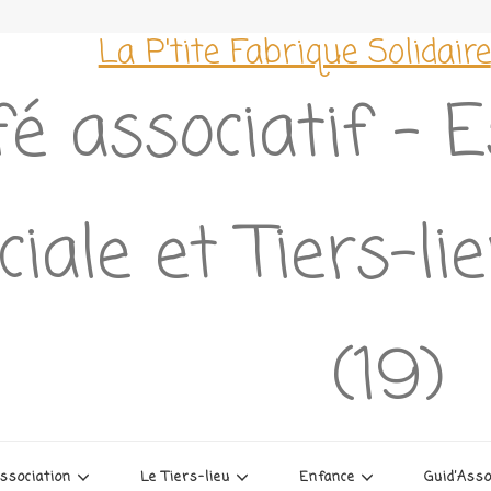
La P'tite Fabrique Solidaire
é associatif – 
ciale et Tiers-l
(19)
association
Le Tiers-lieu
Enfance
Guid’Ass