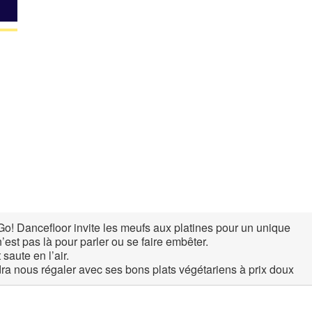
Google
iCalendar
Office 365
! Dancefloor invite les meufs aux platines pour un unique
’est pas là pour parler ou se faire embêter.
 saute en l’air.
dra nous régaler avec ses bons plats végétariens à prix doux