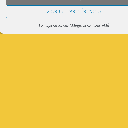
QUAND
VOIR LES PRÉFÉRENCES
mardi 27 janvier
Politique de cookies
Politique de confidentialité
14h30 > 17h00
AJOUTER AU CALENDRIER
Télécharger ICS
Calendrier Google
Venez réparer, broder, tricoter avec Claire : 06 86 57 17
51 (gratuit)
Partager