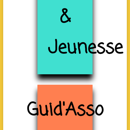
&
Jeunesse
Guid'Asso