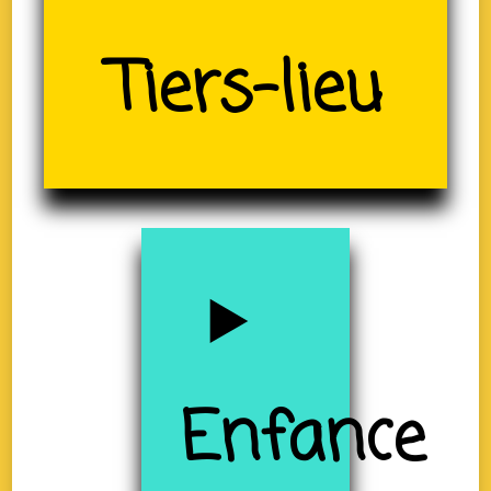
Tiers-lieu
(19)
Enfance