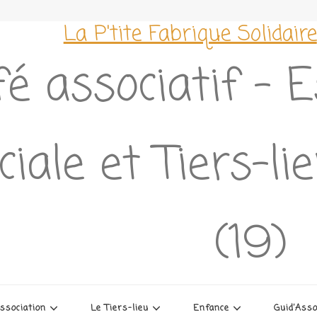
La P'tite Fabrique Solidaire
é associatif – 
ciale et Tiers-l
(19)
association
Le Tiers-lieu
Enfance
Guid’Ass