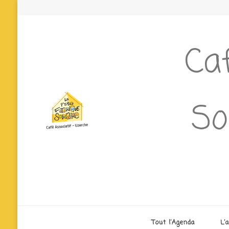
Caf
So
Tout l’Agenda
L’