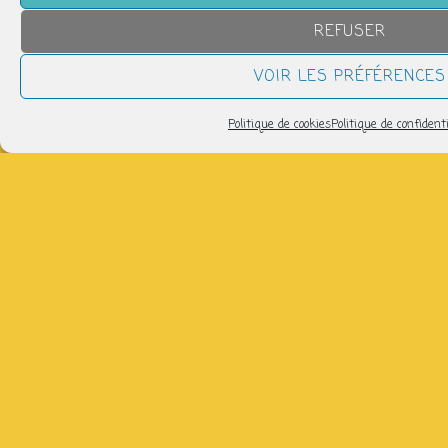
jeudi 6 août
REFUSER
12h45 > 13h45
VOIR LES PRÉFÉRENCES
Pilates : Respiration - Abdominaux
jeudi 6 août
Politique de cookies
Politique de confidenti
17h00 > 18h00
Chorale - CMU
jeudi 6 août
19h00 > 20h00
Afterwork Kombucha-chacha y
musika
vendredi 7 août
17h00 > 20h00
tous les évènements