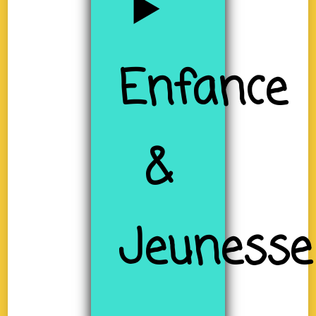
Enfance
&
Jeunesse