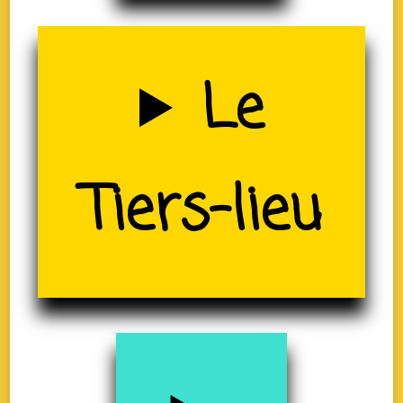
Uzerche
Le
Tiers-lieu
(19)