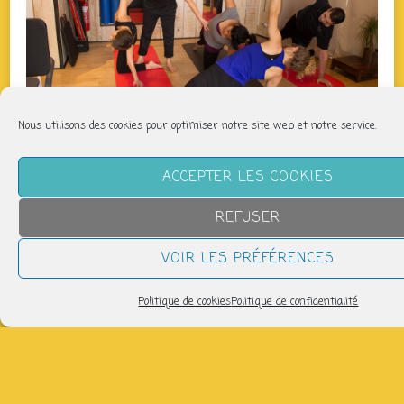
Nous utilisons des cookies pour optimiser notre site web et notre service.
ACCEPTER LES COOKIES
QUAND
REFUSER
jeudi 27 août
VOIR LES PRÉFÉRENCES
12h45 > 13h45
Politique de cookies
Politique de confidentialité
AJOUTER AU CALENDRIER
Télécharger ICS
Calendrier Google
Salle de danse