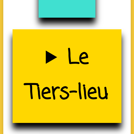
Uzerche
Le
(19)
Tiers-lieu