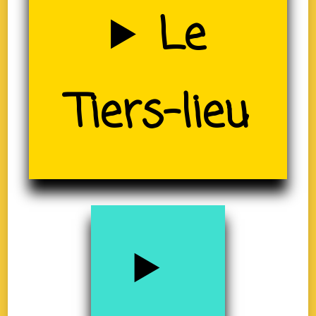
Uzerche
Le
(19)
Tiers-lieu