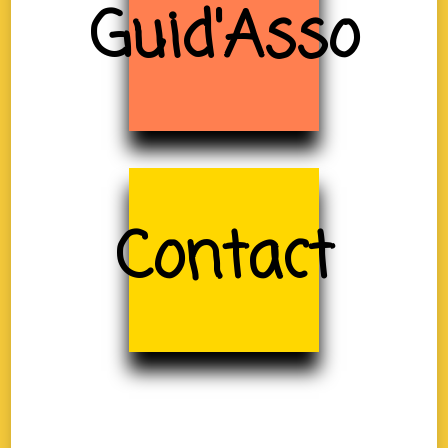
Guid'Asso
Contact