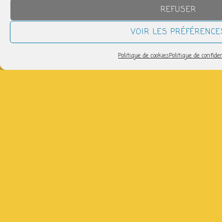
12h45 > 13h45
REFUSER
VOIR LES PRÉFÉRENCE
Pilates : Respiration - Abdominaux
jeudi 13 août
Politique de cookies
Politique de confiden
17h00 > 18h00
tous les évènements
CLIQUEZ SUR UN JOUR POUR SAVOIR CE QUI
S’Y PASSERA
L
M
M
J
V
S
D