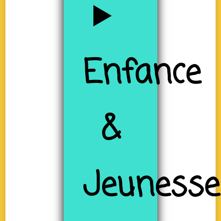
Enfance
&
Jeunesse