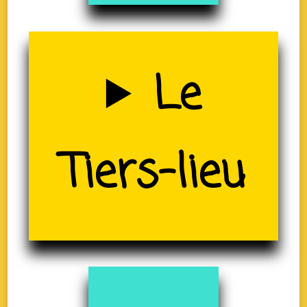
Uzerche
Le
(19)
Tiers-lieu