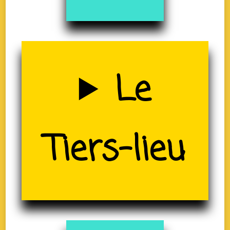
Uzerche
Le
(19)
Tiers-lieu