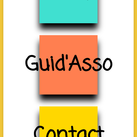
Guid'Asso
Contact