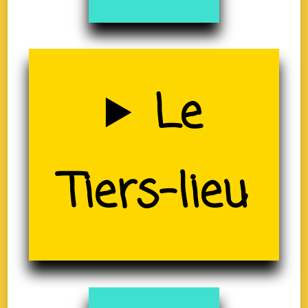
Uzerche
Le
(19)
Tiers-lieu