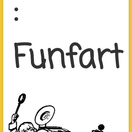
:
Funfart