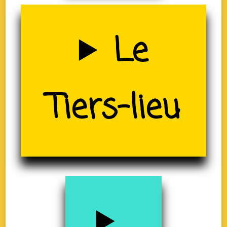
Uzerche
Le
(19)
Tiers-lieu