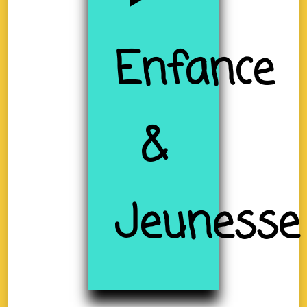
Enfance
&
Jeunesse