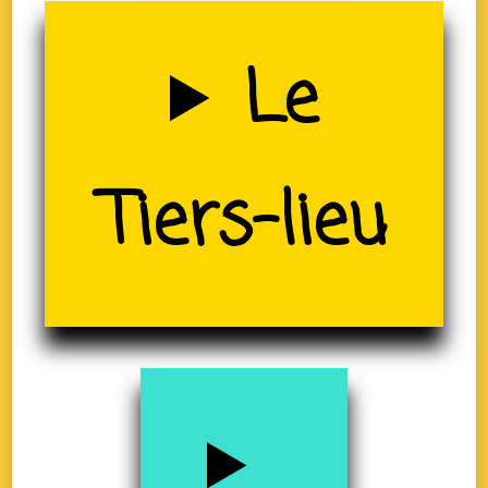
Uzerche
Le
(19)
Tiers-lieu