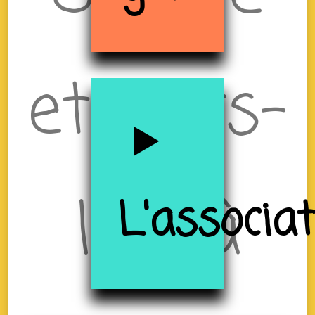
et Tiers-
lieu à
L'associa