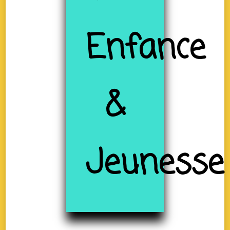
Enfance
&
Jeunesse