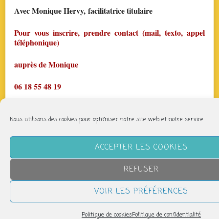
Avec Monique Hervy, facilitatrice titulaire
Pour vous inscrire, prendre contact (mail, texto, appel
téléphonique)
auprès de Monique
06 18 55 48 19
mail :
parcheminfaisant@gmail.com
Nous utilisons des cookies pour optimiser notre site web et notre service.
page fb : Biodanza Limoges Par Chemin Faisant
ACCEPTER LES COOKIES
https://www.facebook.com/BIODANZALIM87
REFUSER
Chaque lundi à partir de 19h30 – Salle Jean Jaurès. –
Prix dégressif, si vous prenez plusieurs séances. La
VOIR LES PRÉFÉRENCES
première séance est à tarif réduit !
Politique de cookies
Politique de confidentialité
Partager