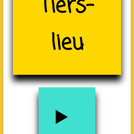
(19)
Tiers-
lieu