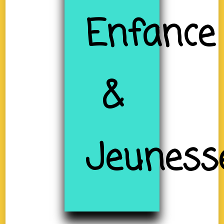
Enfance
&
Jeuness