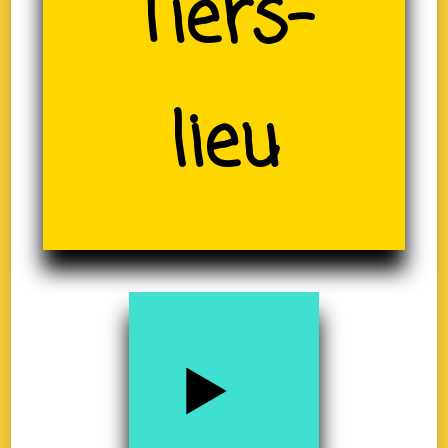
(19)
Tiers-
lieu