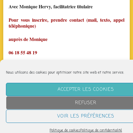
Avec Monique Hervy, facilitatrice titulaire
Pour vous inscrire, prendre contact (mail, texto, appel
téléphonique)
auprès de Monique
06 18 55 48 19
mail :
parcheminfaisant@gmail.com
Nous utilisons des cookies pour optimiser notre site web et notre service.
page fb : Biodanza Limoges Par Chemin Faisant
ACCEPTER LES COOKIES
https://www.facebook.com/BIODANZALIM87
REFUSER
Chaque lundi à partir de 19h30 – Salle Jean Jaurès. –
Prix dégressif, si vous prenez plusieurs séances. La
VOIR LES PRÉFÉRENCES
première séance est à tarif réduit !
Politique de cookies
Politique de confidentialité
Partager