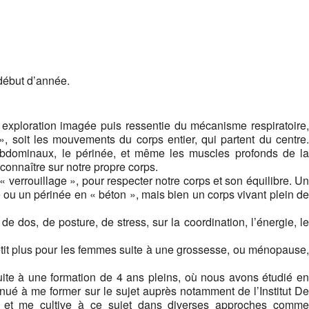
début d’année.
 exploration imagée puis ressentie du mécanisme respiratoire,
», soit les mouvements du corps entier, qui partent du centre.
s abdominaux, le périnée, et même les muscles profonds de la
onnaître sur notre propre corps.
 verrouillage », pour respecter notre corps et son équilibre. Un
e ou un périnée en « béton », mais bien un corps vivant plein de
de dos, de posture, de stress, sur la coordination, l’énergie, le
petit plus pour les femmes suite à une grossesse, ou ménopause,
uite à une formation de 4 ans pleins, où nous avons étudié en
inué à me former sur le sujet auprès notamment de l’Institut De
t, et me cultive à ce sujet dans diverses approches comme