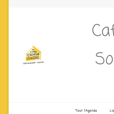
Caf
So
Tout l’Agenda
L’