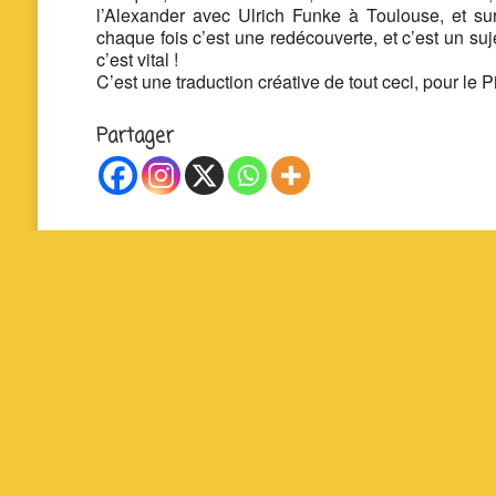
l’Alexander avec Ulrich Funke à Toulouse, et sur
chaque fois c’est une redécouverte, et c’est un suje
c’est vital !
C’est une traduction créative de tout ceci, pour le 
Partager
La P’tite Fabrique Solidaire – Cour Jean Jaurès 
19140 Uzerche – 07 83 93 71 48 – contact@lapti