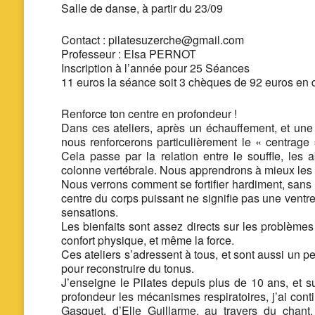
Salle de danse,
à partir du 23/09
Contact : pilatesuzerche@gmail.com
Professeur : Elsa PERNOT
Inscription à l’année pour 25 Séances
11 euros la séance soit 3 chèques de 92 euros en 
Renforce ton centre en profondeur !
Dans ces ateliers, après un échauffement, et une
nous renforcerons particulièrement le « centrage 
Cela passe par la relation entre le souffle, le
colonne vertébrale. Nous apprendrons à mieux les c
Nous verrons comment se fortifier hardiment, sans «
centre du corps puissant ne signifie pas une ventr
sensations.
Les bienfaits sont assez directs sur les problèmes 
confort physique, et même la force.
Ces ateliers s’adressent à tous, et sont aussi un 
pour reconstruire du tonus.
J’enseigne le Pilates depuis plus de 10 ans, et s
profondeur les mécanismes respiratoires, j’ai cont
Gasquet, d’Elie Guillarme, au travers du chan