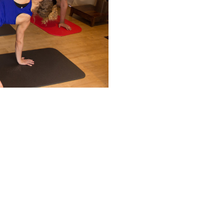
Google
iCalendar
Office 365