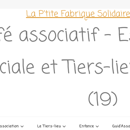
La P'tite Fabrique Solidaire
é associatif – 
ciale et Tiers-l
(19)
association
Le Tiers-lieu
Enfance
Guid’Ass