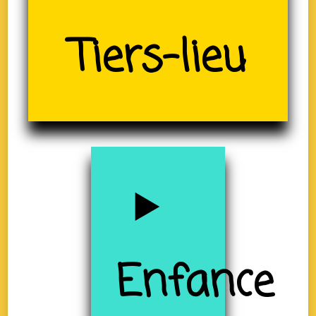
Tiers-lieu
(19)
Enfance