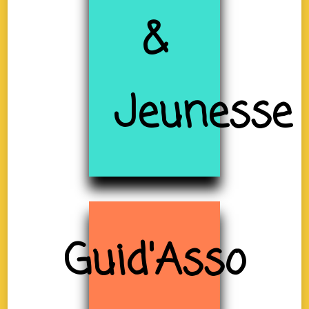
&
Jeunesse
Guid'Asso