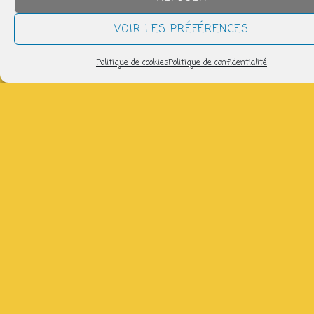
QUAND
VOIR LES PRÉFÉRENCES
mardi 19 mai
Politique de cookies
Politique de confidentialité
14h30 > 17h00
AJOUTER AU CALENDRIER
Télécharger ICS
Calendrier Google
Venez réparer, broder, tricoter avec Claire : 06 86 57 17
51 (gratuit)
Partager