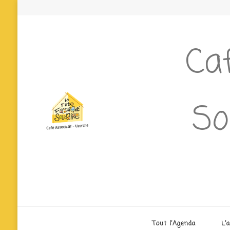
Caf
So
Tout l’Agenda
L’