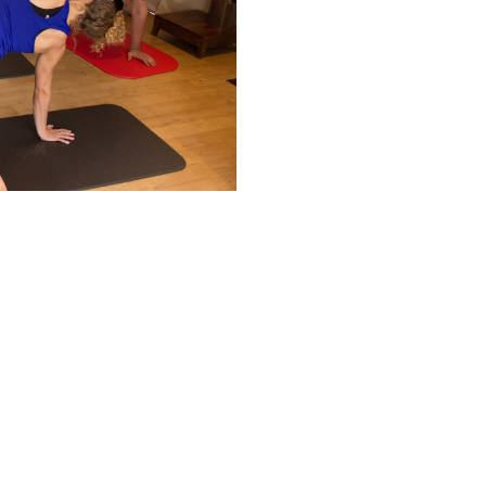
Google
iCalendar
Office 365