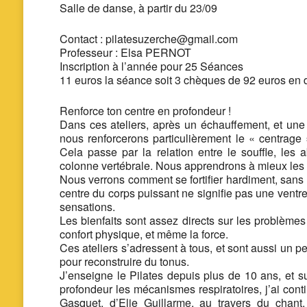
Salle de danse,
à partir du 23/09
Contact : pilatesuzerche@gmail.com
Professeur : Elsa PERNOT
Inscription à l’année pour 25 Séances
11 euros la séance soit 3 chèques de 92 euros en 
Renforce ton centre en profondeur !
Dans ces ateliers, après un échauffement, et une
nous renforcerons particulièrement le « centrage 
Cela passe par la relation entre le souffle, le
colonne vertébrale. Nous apprendrons à mieux les c
Nous verrons comment se fortifier hardiment, sans «
centre du corps puissant ne signifie pas une ventr
sensations.
Les bienfaits sont assez directs sur les problèmes 
confort physique, et même la force.
Ces ateliers s’adressent à tous, et sont aussi un 
pour reconstruire du tonus.
J’enseigne le Pilates depuis plus de 10 ans, et s
profondeur les mécanismes respiratoires, j’ai cont
Gasquet, d’Elie Guillarme, au travers du chan