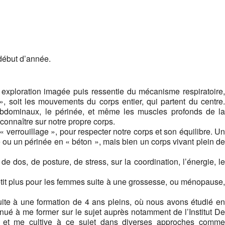
début d’année.
 exploration imagée puis ressentie du mécanisme respiratoire,
», soit les mouvements du corps entier, qui partent du centre.
s abdominaux, le périnée, et même les muscles profonds de la
onnaître sur notre propre corps.
 verrouillage », pour respecter notre corps et son équilibre. Un
e ou un périnée en « béton », mais bien un corps vivant plein de
de dos, de posture, de stress, sur la coordination, l’énergie, le
petit plus pour les femmes suite à une grossesse, ou ménopause,
uite à une formation de 4 ans pleins, où nous avons étudié en
inué à me former sur le sujet auprès notamment de l’Institut De
t, et me cultive à ce sujet dans diverses approches comme