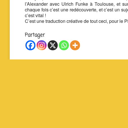
l’Alexander avec Ulrich Funke à Toulouse, et sur
chaque fois c’est une redécouverte, et c’est un suje
c’est vital !
C’est une traduction créative de tout ceci, pour le 
Partager
La P’tite Fabrique Solidaire – Cour Jean Jaurès 
19140 Uzerche – 07 83 93 71 48 – contact@lapti