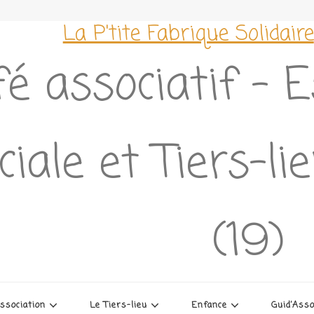
La P'tite Fabrique Solidaire
é associatif – 
ciale et Tiers-l
(19)
association
Le Tiers-lieu
Enfance
Guid’Ass