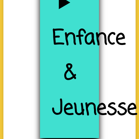
Enfance
&
Jeunesse