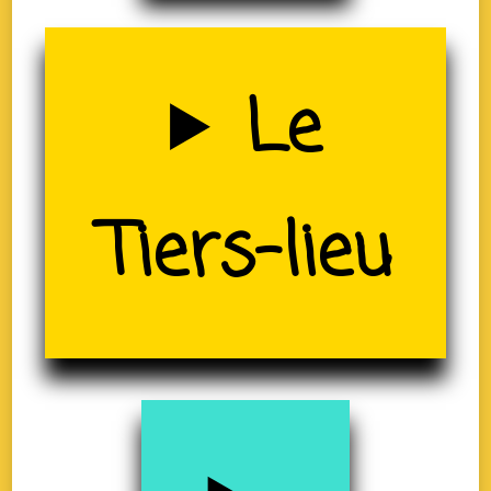
Uzerche
Le
(19)
Tiers-lieu