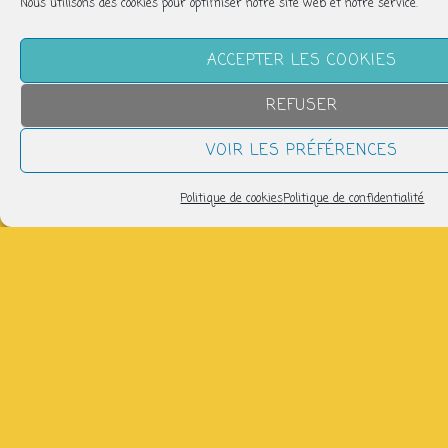
Nous utilisons des cookies pour optimiser notre site web et notre service.
Partager
ACCEPTER LES COOKIES
REFUSER
VOIR LES PRÉFÉRENCES
NOUS SUIVRE
Politique de cookies
Politique de confidentialité
LETTRE D’INFORMATION
Pour recevoir les infos de la P'tite Fabrique :