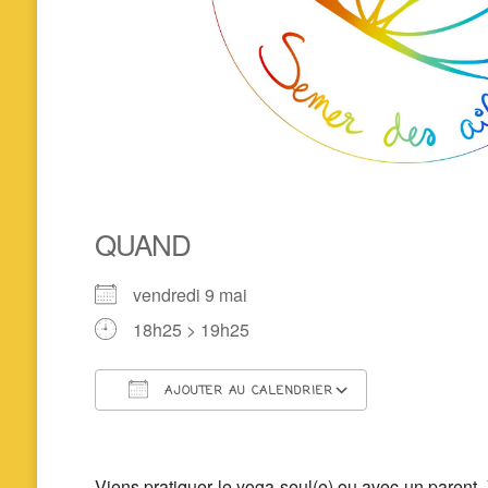
QUAND
vendredi 9 mai
18h25 > 19h25
AJOUTER AU CALENDRIER
Télécharger ICS
Calendrier 
Viens pratiquer le yoga seul(e) ou avec un parent. 