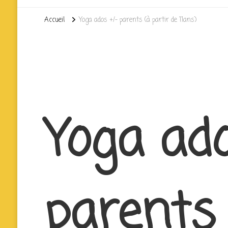
Accueil
Yoga ados +/- parents (à partir de 11ans)
Yoga ado
parents 