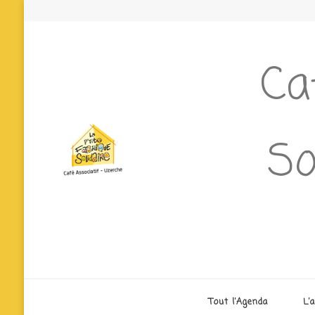
Ca
So
Tout l’Agenda
L’