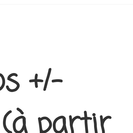
s +/-
(à partir