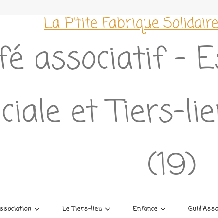
La P'tite Fabrique Solidair
fé associatif – 
ciale et Tiers-l
(19)
association
Le Tiers-lieu
Enfance
Guid’Ass