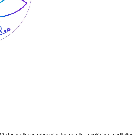
Google
iCalendar
Office 365
Via les pratiques proposées (corporelle, respiration, méditation,