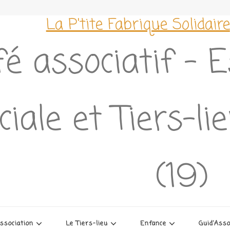
La P'tite Fabrique Solidaire
é associatif – 
ciale et Tiers-l
(19)
association
Le Tiers-lieu
Enfance
Guid’Ass