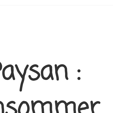
Paysan :
onsommer