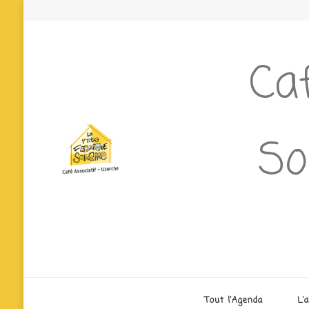
Caf
So
Tout l’Agenda
L’