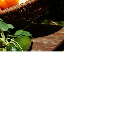
Google
iCalendar
Office 365