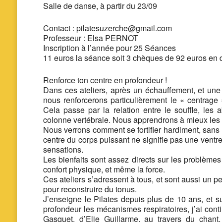
Salle de danse,
à partir du 23/09
Contact : pilatesuzerche@gmail.com
Professeur : Elsa PERNOT
Inscription à l’année pour 25 Séances
11 euros la séance soit 3 chèques de 92 euros en 
Renforce ton centre en profondeur !
Dans ces ateliers, après un échauffement, et une
nous renforcerons particulièrement le « centrage 
Cela passe par la relation entre le souffle, le
colonne vertébrale. Nous apprendrons à mieux les c
Nous verrons comment se fortifier hardiment, sans «
centre du corps puissant ne signifie pas une ventr
sensations.
Les bienfaits sont assez directs sur les problèmes 
confort physique, et même la force.
Ces ateliers s’adressent à tous, et sont aussi un 
pour reconstruire du tonus.
J’enseigne le Pilates depuis plus de 10 ans, et s
profondeur les mécanismes respiratoires, j’ai cont
Gasquet, d’Elie Guillarme, au travers du chan