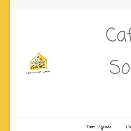
Caf
So
Tout l’Agenda
L’