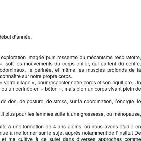
début d’année.
 exploration imagée puis ressentie du mécanisme respiratoire,
», soit les mouvements du corps entier, qui partent du centre.
s abdominaux, le périnée, et même les muscles profonds de la
onnaître sur notre propre corps.
 verrouillage », pour respecter notre corps et son équilibre. Un
e ou un périnée en « béton », mais bien un corps vivant plein de
de dos, de posture, de stress, sur la coordination, l’énergie, le
petit plus pour les femmes suite à une grossesse, ou ménopause,
uite à une formation de 4 ans pleins, où nous avons étudié en
inué à me former sur le sujet auprès notamment de l’Institut De
t, et me cultive à ce sujet dans diverses approches comme