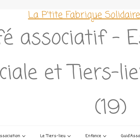
La P'tite Fabrique Solidaire
é associatif – 
ciale et Tiers-l
(19)
association
Le Tiers-lieu
Enfance
Guid’Ass