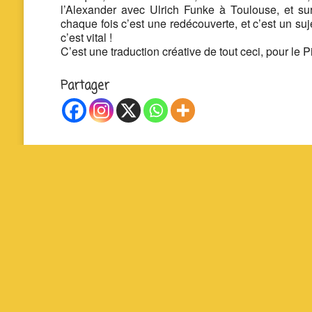
l’Alexander avec Ulrich Funke à Toulouse, et sur
chaque fois c’est une redécouverte, et c’est un suje
c’est vital !
C’est une traduction créative de tout ceci, pour le 
Partager
La P’tite Fabrique Solidaire – Cour Jean Jaurès 
19140 Uzerche – 07 83 93 71 48 – contact@lapti