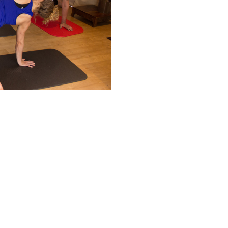
Google
iCalendar
Office 365