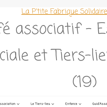
La P'tite Fabrique Solidaire
é associatif – 
ciale et Tiers-l
(19)
association
Le Tiers-lieu
Enfance
Guid’Ass