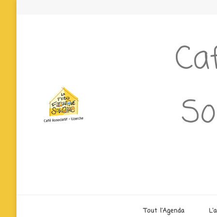
Caf
So
Tout l’Agenda
L’